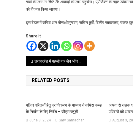
गांवों की लगभग 96875 आबादी को लाभ पहुंचेगा। प्रोजेक्ट के तहत डोबरा चांटी
को विकास किया जाएगा।
इस बैठक में सचिव आर मीनाक्षीसुन्दरम, सचिन कुर्वे, दिलीप जावलकर, पंकज क
Share it
Post
उत्तराखंड में पहली बार लैब ऑन व्हील्स-मोबाइल साइंस लैब का हुआ संचालन सीएम ने दिखाई हरी झंडी
navigation
RELATED POSTS
मलिन बस्तियों हेतु प्राधिकरण के माध्यम से कॉर्पस फण्ड
आपदा से सड़क क्
के निर्माण के दिए निर्देश – सीएस रतूड़ी
परिवारों की आवा
June 8, 2024
Sarv Samachar
August 3, 2