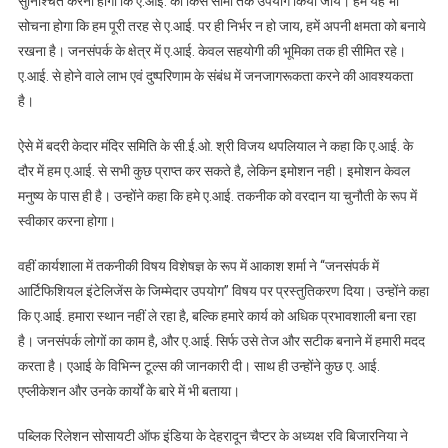
सुनिश्चित करना होगा कि ए.आई. का किस सीमा तक उपयोग किया जाय। हमें यह भी
सोचना होगा कि हम पूरी तरह से ए.आई. पर ही निर्भर न हो जाय, हमें अपनी क्षमता को बनाये
रखना है। जनसंपर्क के क्षेत्र में ए.आई. केवल सहयोगी की भूमिका तक ही सीमित रहे।
ए.आई. से होने वाले लाभ एवं दुष्परिणाम के संबंध में जनजागरूकता करने की आवश्यकता
है।
ऐसे में बदरी केदार मंदिर समिति के सी.ई.ओ. श्री विजय थपलियाल ने कहा कि ए.आई. के
दौर में हम ए.आई. से सभी कुछ प्राप्त कर सकते है, लेकिन इमोशन नही। इमोशन केवल
मनुष्य के पास ही है। उन्होंने कहा कि हमे ए.आई. तकनीक को वरदान या चुनौती के रूप में
स्वीकार करना होगा।
वहीं कार्यशाला में तकनीकी विषय विशेषज्ञ के रूप में आकाश शर्मा ने ‘‘जनसंपर्क में
आर्टिफिशियल इंटेलिजेंस के जिम्मेदार उपयोग” विषय पर प्रस्तुतिकरण दिया। उन्होंने कहा
कि ए.आई. हमारा स्थान नहीं ले रहा है, बल्कि हमारे कार्य को अधिक प्रभावशाली बना रहा
है। जनसंपर्क लोगों का काम है, और ए.आई. सिर्फ उसे तेज और सटीक बनाने में हमारी मदद
करता है। एआई के विभिन्न टूल्स की जानकारी दी। साथ ही उन्होंने कुछ ए. आई.
एप्लीकेशन और उनके कार्यों के बारे में भी बताया।
पब्लिक रिलेशन सोसायटी ऑफ इंडिया के देहरादून चैप्टर के अध्यक्ष रवि बिजारनिया ने