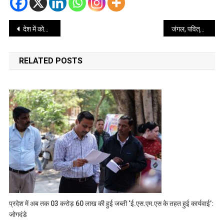
Post
देश में कोविड – 19 के बढ़ते मामलों को देखते हुए उत्तराखंड की धामी सरकार ने जारी को एडवाइजरी
जंगल, पवित्र नदियाँ, हिमालयी ग्लेशियर ही उत्तराखंड की भौगोलिक पहचान
navigation
RELATED POSTS
प्रदेश में अब तक 03 करोड़ 60 लाख की हुई जब्ती ‘ई.एस.एम.एस के तहत हुई कार्यवाई’:
जोगदंडे