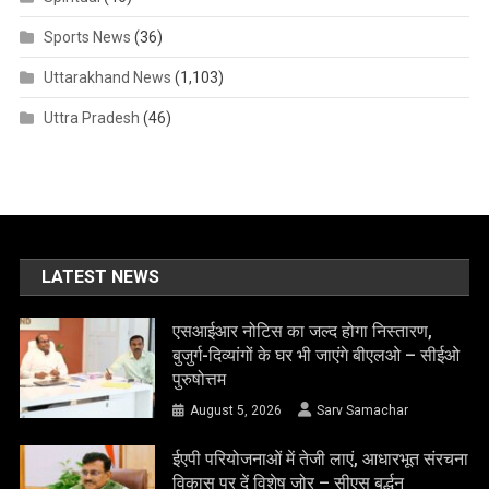
Sports News
(36)
Uttarakhand News
(1,103)
Uttra Pradesh
(46)
LATEST NEWS
एसआईआर नोटिस का जल्द होगा निस्तारण,
बुजुर्ग-दिव्यांगों के घर भी जाएंगे बीएलओ – सीईओ
पुरुषोत्तम
August 5, 2026
Sarv Samachar
ईएपी परियोजनाओं में तेजी लाएं, आधारभूत संरचना
विकास पर दें विशेष जोर – सीएस बर्द्धन