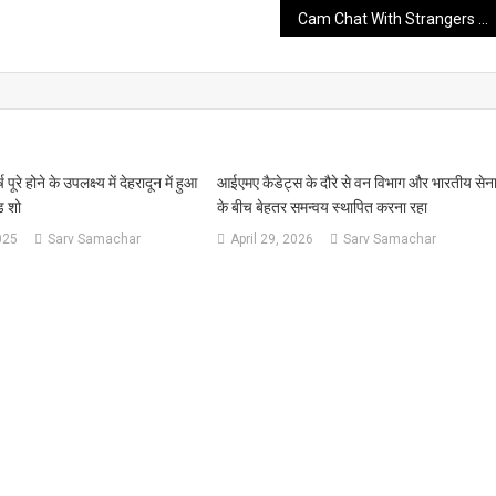
Cam Chat With Strangers On Ometv Meet Individuals And Make Associates
पूरे होने के उपलक्ष्य में देहरादून में हुआ
आईएमए कैडेट्स के दौरे से वन विभाग और भारतीय सेन
ड शो
के बीच बेहतर समन्वय स्थापित करना रहा
025
Sarv Samachar
April 29, 2026
Sarv Samachar