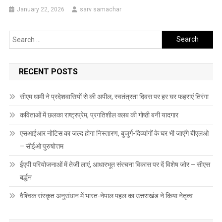
January 22, 2026
sarv samachar
Search
for:
RECENT POSTS
सीएम धामी ने प्रदेशवासियों से की अपील, स्वतंत्रता दिवस पर हर घर फहराएं तिरंगा
कविताओं में छलका राष्ट्रप्रेम, प्रगतिशील क्लब की गोष्ठी बनी यादगार
एसआईआर नोटिस का जल्द होगा निस्तारण, बुजुर्ग-दिव्यांगों के घर भी जाएंगे बीएलओ
– सीईओ पुरुषोत्तम
ईएपी परियोजनाओं में तेजी लाएं, आधारभूत संरचना विकास पर दें विशेष जोर – सीएस
बर्द्धन
वैश्विक संस्कृत अनुसंधान में भारत-नेपाल पहल का उत्तराखंड ने किया नेतृत्व