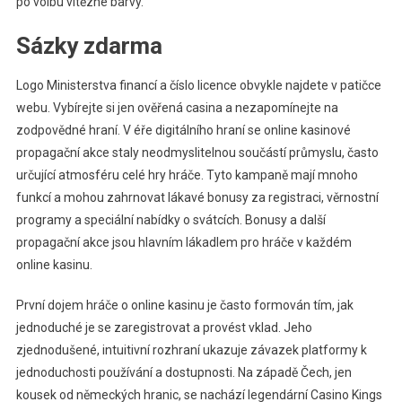
po volbu vítězné barvy.
Sázky zdarma
Logo Ministerstva financí a číslo licence obvykle najdete v patičce
webu. Vybírejte si jen ověřená casina a nezapomínejte na
zodpovědné hraní. V éře digitálního hraní se online kasinové
propagační akce staly neodmyslitelnou součástí průmyslu, často
určující atmosféru celé hry hráče. Tyto kampaně mají mnoho
funkcí a mohou zahrnovat lákavé bonusy za registraci, věrnostní
programy a speciální nabídky o svátcích. Bonusy a další
propagační akce jsou hlavním lákadlem pro hráče v každém
online kasinu.
První dojem hráče o online kasinu je často formován tím, jak
jednoduché je se zaregistrovat a provést vklad. Jeho
zjednodušené, intuitivní rozhraní ukazuje závazek platformy k
jednoduchosti používání a dostupnosti. Na západě Čech, jen
kousek od německých hranic, se nachází legendární Casino Kings