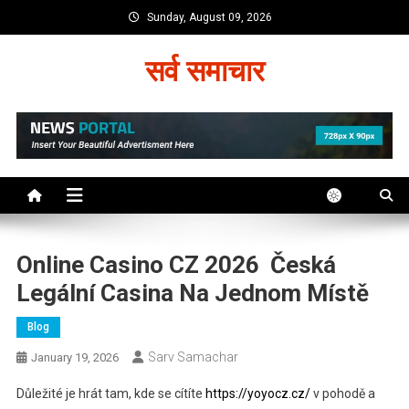
Skip
Sunday, August 09, 2026
to
content
सर्व समाचार
Online Casino CZ 2026 ️ Česká
Legální Casina Na Jednom Místě
Blog
Sarv Samachar
January 19, 2026
Důležité je hrát tam, kde se cítíte
https://yoyocz.cz/
v pohodě a