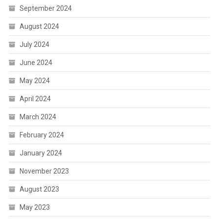
September 2024
August 2024
July 2024
June 2024
May 2024
April 2024
March 2024
February 2024
January 2024
November 2023
August 2023
May 2023