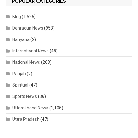
POPULAR CATEGORIES
Blog
(1,526)
Dehradun News
(953)
Hariyana
(2)
International News
(48)
National News
(263)
Panjab
(2)
Spiritual
(47)
Sports News
(36)
Uttarakhand News
(1,105)
Uttra Pradesh
(47)