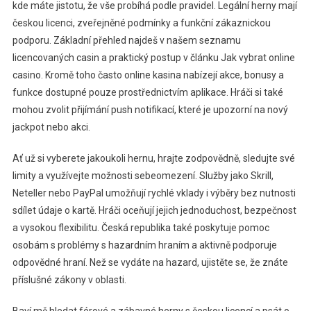
kde máte jistotu, že vše probíhá podle pravidel. Legální herny mají
českou licenci, zveřejněné podmínky a funkční zákaznickou
podporu. Základní přehled najdeš v našem seznamu
licencovaných casin a praktický postup v článku Jak vybrat online
casino. Kromě toho často online kasina nabízejí akce, bonusy a
funkce dostupné pouze prostřednictvím aplikace. Hráči si také
mohou zvolit přijímání push notifikací, které je upozorní na nový
jackpot nebo akci.
Ať už si vyberete jakoukoli hernu, hrajte zodpovědně, sledujte své
limity a využívejte možnosti sebeomezení. Služby jako Skrill,
Neteller nebo PayPal umožňují rychlé vklady i výběry bez nutnosti
sdílet údaje o kartě. Hráči oceňují jejich jednoduchost, bezpečnost
a vysokou flexibilitu. Česká republika také poskytuje pomoc
osobám s problémy s hazardním hraním a aktivně podporuje
odpovědné hraní. Než se vydáte na hazard, ujistěte se, že znáte
příslušné zákony v oblasti.
Baví mě hledat férové a zábavné herny s českou licencí a psát o