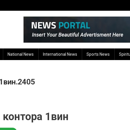
National News
International News
Sports News
Spirit
1вин.2405
 контора 1вин