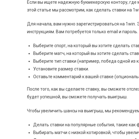
Если вы ищете надежную букмекерскую контору, где 
этой статье мы рассмотрим, как сделать ставки на 1w
Для начала, вам нужно зарегистрироваться на 1win. 
инструкциям. Вам потребуется только email и пароль.
Выберите спорт, на который вы хотите сделать ста
Выберите матч, на который вы хотите сделать став
Выберите тип ставки (например, победа одной из ком
Установите размер ставки.
Оставьте комментарий к вашей ставке (опциональ
После того, как вы сделаете ставку, вы сможете отсл
будет успешной, вы сможете получать выигрыш.
Чтобы увеличить шансы на выигрыш, мы рекомендуем
Делать ставки на популярные события, такие как ф
Выбирать матчи с низкой котировкой, чтобы увел