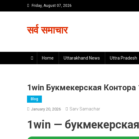
Skip
Friday, August 07, 2026
to
content
सर्व समाचार
Home
Uttarakhand News
Uttra Pradesh
1win Букмекерская Контора 
Blog
Sarv Samachar
January 20, 2026
1win — букмекерская