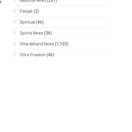
National News
(261)
е
Panjab
(2)
Spiritual
(46)
Sports News
(36)
Uttarakhand News
(1,103)
Uttra Pradesh
(46)
т