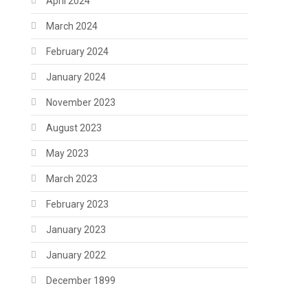
April 2024
March 2024
February 2024
January 2024
November 2023
August 2023
May 2023
March 2023
February 2023
January 2023
January 2022
December 1899