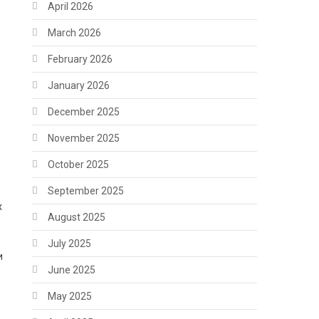
April 2026
March 2026
February 2026
January 2026
December 2025
November 2025
October 2025
September 2025
х
August 2025
July 2025
и
June 2025
May 2025