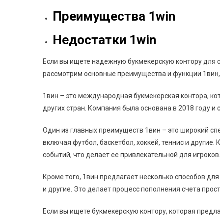
Преимущества 1win
Недостатки 1win
Если вы ищете надежную букмекерскую контору для ст
рассмотрим основные преимущества и функции 1вин,
1вин – это международная букмекерская контора, кот
других стран. Компания была основана в 2018 году и 
Один из главных преимуществ 1вин – это широкий спе
включая футбол, баскетбол, хоккей, теннис и другие
событий, что делает ее привлекательной для игроков
Кроме того, 1вин предлагает несколько способов для
и другие. Это делает процесс пополнения счета прос
Если вы ищете букмекерскую контору, которая предла