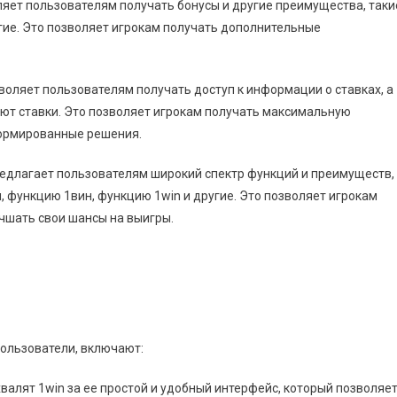
ляет пользователям получать бонусы и другие преимущества, таки
угие. Это позволяет игрокам получать дополнительные
воляет пользователям получать доступ к информации о ставках, а
ают ставки. Это позволяет игрокам получать максимальную
формированные решения.
предлагает пользователям широкий спектр функций и преимуществ,
, функцию 1вин, функцию 1win и другие. Это позволяет игрокам
учшать свои шансы на выигры.
ользователи, включают:
валят 1win за ее простой и удобный интерфейс, который позволяе