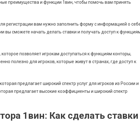
ные преимущества и функции 1вин, чтобы помочь вам принять
 Для регистрации вам нужно заполнить форму с информацией о себ
ии вы сможете начать делать ставки и получать доступ к функция
, которое позволяет игрокам доступаться к функциям конторы,
нно полезно для игроков, которые живут в странах, где доступ к
которая предлагает широкий спектр услуг для игроков из России и
 которая предлагает высокие коэффициенты и широкий спектр
тора 1вин: Как сделать ставки