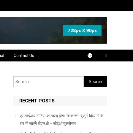
ual
Contact Us
Search
for:
RECENT POSTS
एसआईआर नोटिस का जल्द होगा निस्तारण, बुजुर्ग-दिव्यांगों के
घर भी जाएंगे बीएलओ – सीईओ पुरुषोत्तम