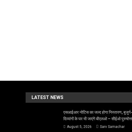
LATEST NEWS
एसआईआर नोटिस का जल्द होगा निस्तारण, बुजुर्ग
दिव्यांगों के घर भी जाएंगे बीएलओ – सीईओ पुरुषोत्
August 5, 2026
Sarv Samachar