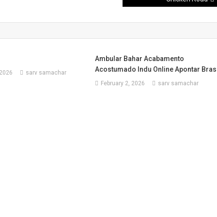
s
Ambular Bahar Acabamento
Acostumado Indu Online Apontar Bras
 2026
sarv samachar
February 2, 2026
sarv samachar