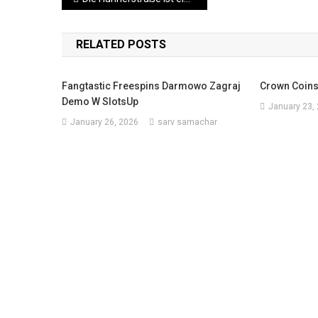
navigation
RELATED POSTS
Fangtastic Freespins Darmowo Zagraj
Crown Coin
Demo W SlotsUp
January 23,
January 26, 2026
sarv samachar