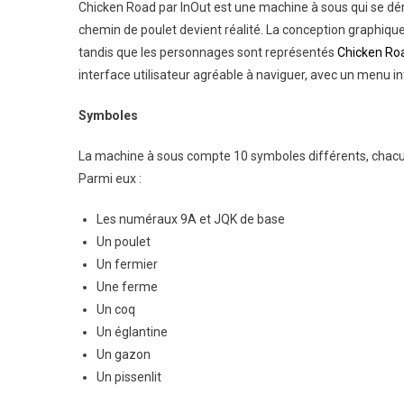
Chicken Road par InOut est une machine à sous qui se dé
chemin de poulet devient réalité. La conception graphique e
tandis que les personnages sont représentés
Chicken Roa
interface utilisateur agréable à naviguer, avec un menu intu
Symboles
La machine à sous compte 10 symboles différents, chacun
Parmi eux :
Les numéraux 9A et JQK de base
Un poulet
Un fermier
Une ferme
Un coq
Un églantine
Un gazon
Un pissenlit