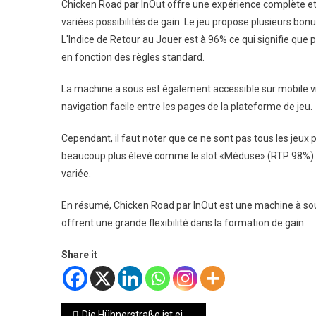
Chicken Road par InOut offre une expérience complète et 
variées possibilités de gain. Le jeu propose plusieurs bonu
L'Indice de Retour au Jouer est à 96% ce qui signifie que 
en fonction des règles standard.
La machine a sous est également accessible sur mobile vi
navigation facile entre les pages de la plateforme de jeu.
Cependant, il faut noter que ce ne sont pas tous les jeux
beaucoup plus élevé comme le slot «Méduse» (RTP 98%) o
variée.
En résumé, Chicken Road par InOut est une machine à sou
offrent une grande flexibilité dans la formation de gain.
Share it
Post
Die Hühnerstraße ist ein Slotmaschinen-Titel in Casinos, bei dem Spieler um Münzen und Gewinne konkurrieren.