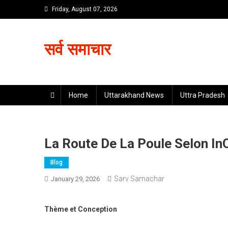
Skip
Friday, August 07, 2026
to
content
सर्व समाचार
Home
Uttarakhand News
Uttra Pradesh
La Route De La Poule Selon In
Blog
Sarv Samachar
January 29, 2026
Thème et Conception