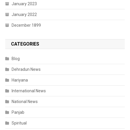
January 2023
January 2022
December 1899
CATEGORIES
Blog
Dehradun News
Hariyana
International News
National News
Panjab
Spiritual