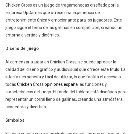
Chicken Cross es un juego de tragamonedas diseñado por la
empresa UpGames que ofrece una experiencia de
entretenimiento única y emocionante para los jugadores. Este
juego sigue el tema de las gallinas en competición, creando un
entorno divertido y dinámico.
Diseño del juego
Al comenzar a jugar en Chicken Cross, se puede apreciar la
calidad del diseño gráfico y audiovisual que ofrece este título. La
interfaz es sencilla y fácil de utilizar, lo que facilita el acceso a
todas
Chicken Cross opiniones españa
las funciones y
características del juego. El fondo del tablero está diseñado para
representar un corral lleno de gallinas, creando una atmósfera
acogedora y divertida.
Símbolos
El juego cuenta con varios símbolos distintivos que se ajustan al