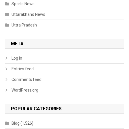
Sports News
Uttarakhand News
Uttra Pradesh
META
Log in
Entries feed
Comments feed
WordPress.org
POPULAR CATEGORIES
Blog
(1,526)