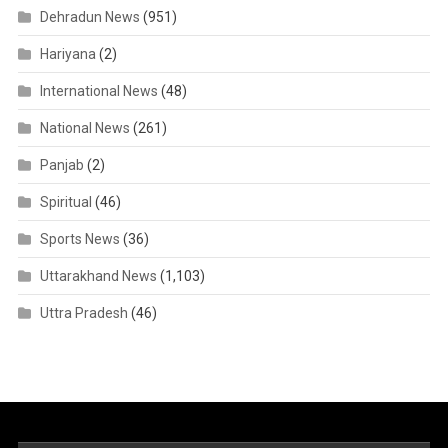
Dehradun News
(951)
Hariyana
(2)
International News
(48)
National News
(261)
Panjab
(2)
Spiritual
(46)
Sports News
(36)
Uttarakhand News
(1,103)
Uttra Pradesh
(46)