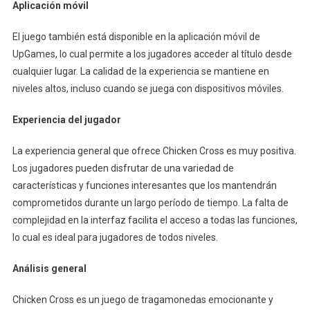
Aplicación móvil
El juego también está disponible en la aplicación móvil de
UpGames, lo cual permite a los jugadores acceder al título desde
cualquier lugar. La calidad de la experiencia se mantiene en
niveles altos, incluso cuando se juega con dispositivos móviles.
Experiencia del jugador
La experiencia general que ofrece Chicken Cross es muy positiva.
Los jugadores pueden disfrutar de una variedad de
características y funciones interesantes que los mantendrán
comprometidos durante un largo período de tiempo. La falta de
complejidad en la interfaz facilita el acceso a todas las funciones,
lo cual es ideal para jugadores de todos niveles.
Análisis general
Chicken Cross es un juego de tragamonedas emocionante y