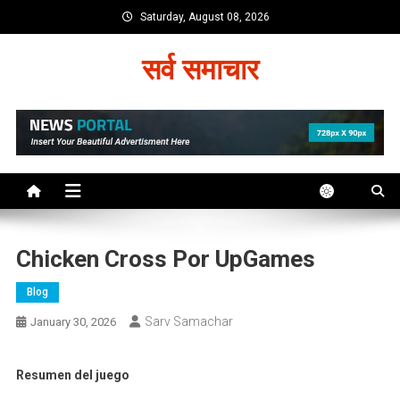
Skip
Saturday, August 08, 2026
to
content
सर्व समाचार
Chicken Cross Por UpGames
Blog
Sarv Samachar
January 30, 2026
Resumen del juego