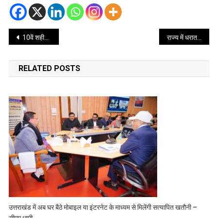
Post
10वें शहीद मेमोरियल क्रिकेट टूर्नामेंट में यूपीईएस ब्लू बना विजेता
राज्य में धरातल पर कार्य हेतु जिलों को सुदृढ़ करना आवश्यक – मुख्य सचिव
navigation
RELATED POSTS
उत्तराखंड में अब घर बैठे मोबाइल या इंटरनेट के माध्यम से मिलेंगी सत्यापित खतौनी –
सीएम धामी