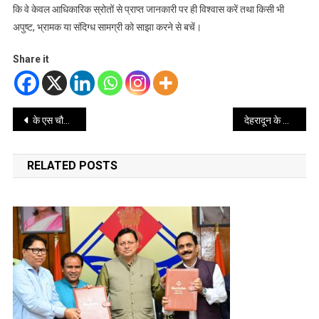
कि वे केवल आधिकारिक स्रोतों से प्राप्त जानकारी पर ही विश्वास करें तथा किसी भी
अपुष्ट, भ्रामक या संदिग्ध सामग्री को साझा करने से बचें।
Share it
Post
के एस चौहान के निजी जीवन पर आधारित है उनकी पुस्तक “पहलगाम जब समय थम सा गया”
देहरादून के लोगों की मिलेगा ट्रैफिक से राहत, 716 करोड़ रुपये की लागत से एनएचएआई की परियोजना निर्माणाधीन
navigation
RELATED POSTS