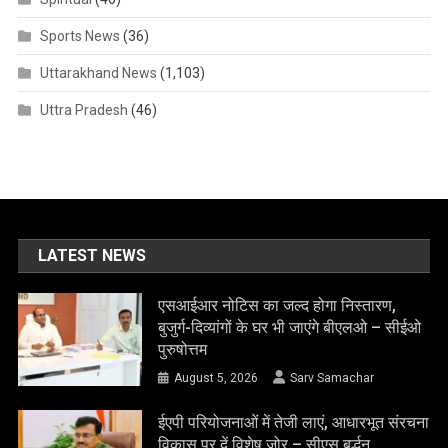
Sports News
(36)
Uttarakhand News
(1,103)
Uttra Pradesh
(46)
LATEST NEWS
एसआईआर नोटिस का जल्द होगा निस्तारण,
बुजुर्ग-दिव्यांगों के घर भी जाएंगे बीएलओ – सीईओ
पुरुषोत्तम
August 5, 2026
Sarv Samachar
ईएपी परियोजनाओं में तेजी लाएं, आधारभूत संरचना
विकास पर दें विशेष जोर – सीएस बर्द्धन