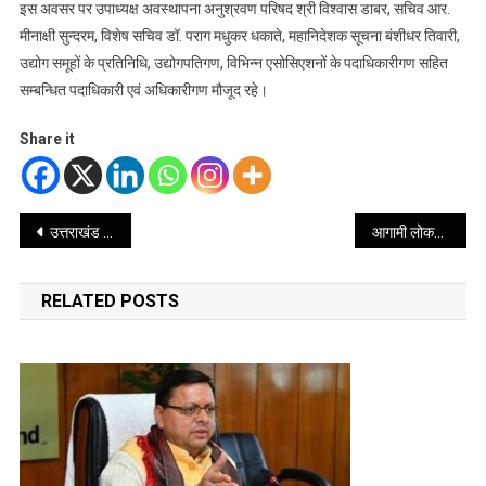
इस अवसर पर उपाध्यक्ष अवस्थापना अनुश्रवण परिषद श्री विश्वास डाबर, सचिव आर.
मीनाक्षी सुन्दरम, विशेष सचिव डॉ. पराग मधुकर धकाते, महानिदेशक सूचना बंशीधर तिवारी,
उद्योग समूहों के प्रतिनिधि, उद्योगपतिगण, विभिन्न एसोसिएशनों के पदाधिकारीगण सहित
सम्बन्धित पदाधिकारी एवं अधिकारीगण मौजूद रहे।
Share it
Post
उत्तराखंड सरकार का सराहनीय कदम: उपद्रवियों पर शिकंजा कसने के लिए बनेगा कानून
आगामी लोकसभा चुनाव को लेकर सीएम धामी और सांसद राज्यलक्ष्मी शाह ने किया रोड शो
navigation
RELATED POSTS