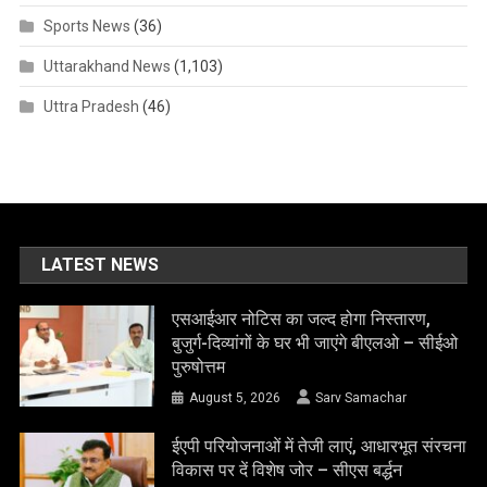
Sports News
(36)
Uttarakhand News
(1,103)
Uttra Pradesh
(46)
LATEST NEWS
एसआईआर नोटिस का जल्द होगा निस्तारण,
बुजुर्ग-दिव्यांगों के घर भी जाएंगे बीएलओ – सीईओ
पुरुषोत्तम
August 5, 2026
Sarv Samachar
ईएपी परियोजनाओं में तेजी लाएं, आधारभूत संरचना
विकास पर दें विशेष जोर – सीएस बर्द्धन