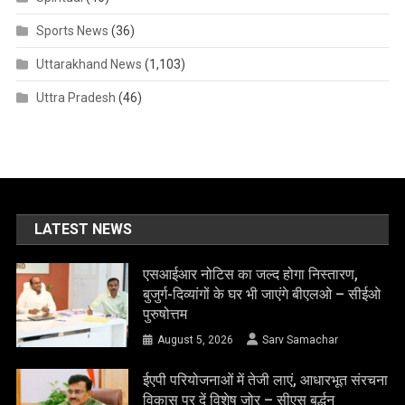
Sports News
(36)
Uttarakhand News
(1,103)
Uttra Pradesh
(46)
LATEST NEWS
एसआईआर नोटिस का जल्द होगा निस्तारण,
बुजुर्ग-दिव्यांगों के घर भी जाएंगे बीएलओ – सीईओ
पुरुषोत्तम
August 5, 2026
Sarv Samachar
ईएपी परियोजनाओं में तेजी लाएं, आधारभूत संरचना
विकास पर दें विशेष जोर – सीएस बर्द्धन