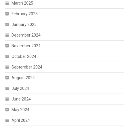
March 2025
February 2025
January 2025
December 2024
November 2024
October 2024
September 2024
August 2024
July 2024
June 2024
May 2024
April 2024