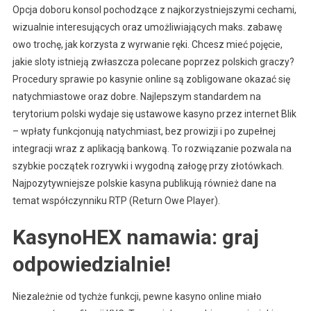
Opcja doboru konsol pochodzące z najkorzystniejszymi cechami,
wizualnie interesujących oraz umożliwiających maks. zabawę
owo trochę, jak korzysta z wyrwanie ręki. Chcesz mieć pojęcie,
jakie sloty istnieją zwłaszcza polecane poprzez polskich graczy?
Procedury sprawie po kasynie online są zobligowane okazać się
natychmiastowe oraz dobre.
Najlepszym standardem na
terytorium polski wydaje się ustawowe kasyno przez internet Blik
– wpłaty funkcjonują natychmiast, bez prowizji i po zupełnej
integracji wraz z aplikacją bankową. To rozwiązanie pozwala na
szybkie początek rozrywki i wygodną załogę przy złotówkach.
Najpozytywniejsze polskie kasyna publikują również dane na
temat współczynniku RTP (Return Owe Player).
KasynoHEX namawia: graj
odpowiedzialnie!
Niezależnie od tychże funkcji, pewne kasyno online miało