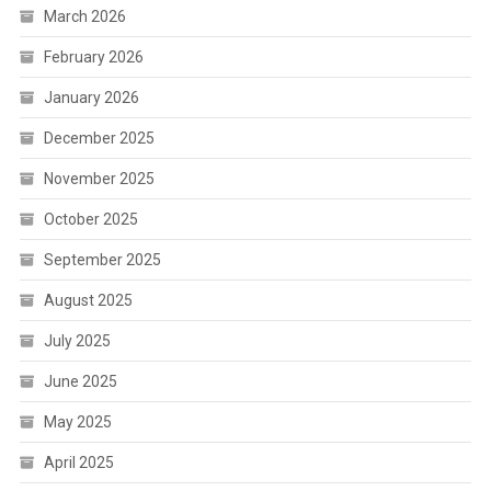
March 2026
February 2026
January 2026
December 2025
November 2025
October 2025
September 2025
August 2025
July 2025
June 2025
May 2025
April 2025