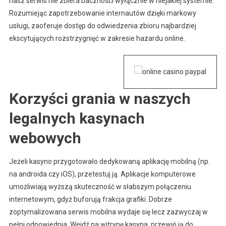
nasz serwis nie zbiera baczności wyłącznie w niejakiej systemie.
Rozumiejąc zapotrzebowanie internautów dzięki markowy
usługi, zaoferuje dostęp do odwiedzenia zbioru najbardziej
ekscytujących rozstrzygnięć w zakresie hazardu online.
Korzyści grania w naszych
legalnych kasynach
webowych
Jeżeli kasyno przygotowało dedykowaną aplikację mobilną (np.
na androida czy iOS), przetestuj ją. Aplikacje komputerowe
umożliwiają wyższą skuteczność w słabszym połączeniu
internetowym, gdyż buforują frakcja grafiki. Dobrze
zoptymalizowana serwis mobilna wydaje się lecz zazwyczaj w
pełni odpowiednia. Wejdź na witrynę kasyna, przewiń ją do