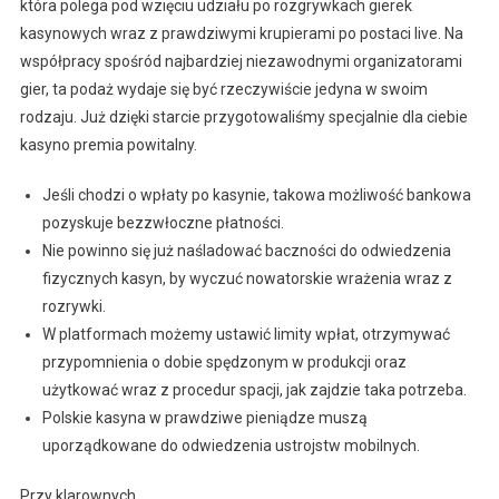
która polega pod wzięciu udziału po rozgrywkach gierek
kasynowych wraz z prawdziwymi krupierami po postaci live. Na
współpracy spośród najbardziej niezawodnymi organizatorami
gier, ta podaż wydaje się być rzeczywiście jedyna w swoim
rodzaju. Już dzięki starcie przygotowaliśmy specjalnie dla ciebie
kasyno premia powitalny.
Jeśli chodzi o wpłaty po kasynie, takowa możliwość bankowa
pozyskuje bezzwłoczne płatności.
Nie powinno się już naśladować baczności do odwiedzenia
fizycznych kasyn, by wyczuć nowatorskie wrażenia wraz z
rozrywki.
W platformach możemy ustawić limity wpłat, otrzymywać
przypomnienia o dobie spędzonym w produkcji oraz
użytkować wraz z procedur spacji, jak zajdzie taka potrzeba.
Polskie kasyna w prawdziwe pieniądze muszą
uporządkowane do odwiedzenia ustrojstw mobilnych.
Przy klarownych