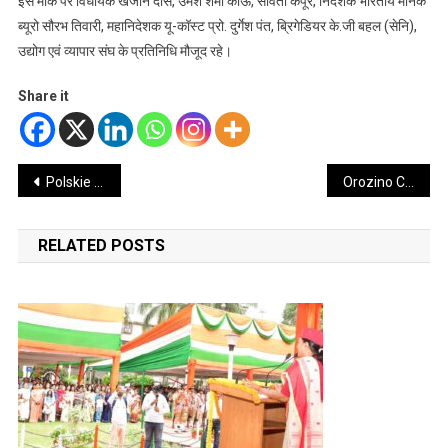
इस मौके पर विधायक खजान दास, उमेश शर्मा काऊ, सविता कपूर, निदेशक भारतीय मानक
ब्यूरो सौरभ तिवारी, महानिदेशक यू-कॉस्ट प्रो. दुर्गेश पंत, ब्रिगेडियर के.जी बहल (सेनि),
उद्योग एवं व्यापार संघ के प्रतिनिधि मौजूद रहे।
Share it
Post
Polskie Kasyna Przez internet Najistotniejsze Bonusy oraz Recenzje 2025
Orozino Customer Support: Your Guide to Responsible Gambling Tools in Canadian Online Casinos 2026
navigation
RELATED POSTS