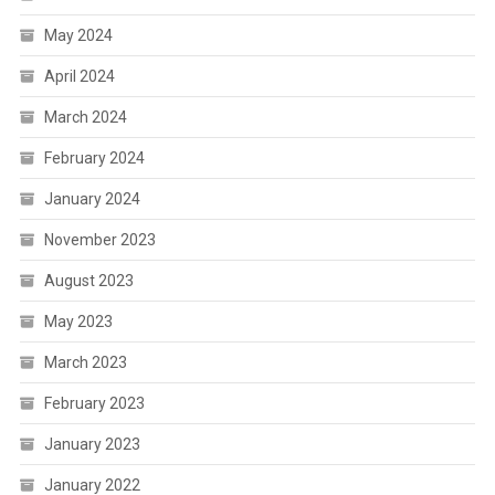
May 2024
April 2024
March 2024
February 2024
January 2024
November 2023
August 2023
May 2023
March 2023
February 2023
January 2023
January 2022