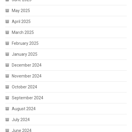
May 2025
April 2025
March 2025
February 2025
January 2025
December 2024
November 2024
October 2024
September 2024
August 2024
July 2024
June 2024