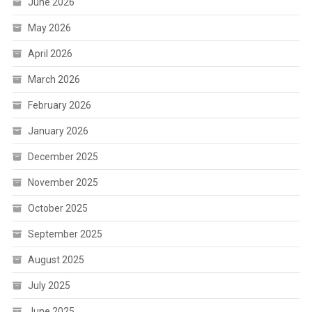
June 2026
May 2026
April 2026
March 2026
February 2026
January 2026
December 2025
November 2025
October 2025
September 2025
August 2025
July 2025
June 2025