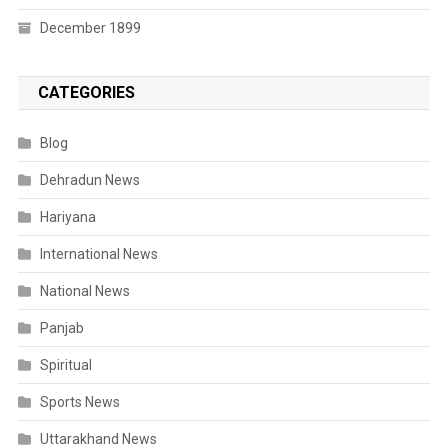
December 1899
CATEGORIES
Blog
Dehradun News
Hariyana
International News
National News
Panjab
Spiritual
Sports News
Uttarakhand News