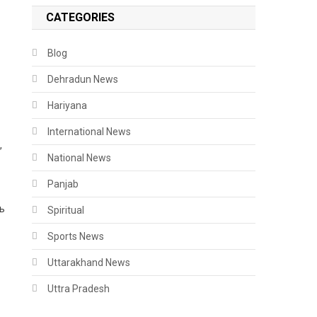
CATEGORIES
Blog
Dehradun News
Hariyana
International News
,
National News
Panjab
ь
Spiritual
Sports News
Uttarakhand News
Uttra Pradesh