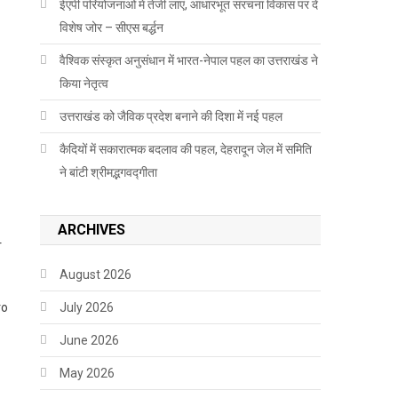
ईएपी परियोजनाओं में तेजी लाएं, आधारभूत संरचना विकास पर दें
विशेष जोर – सीएस बर्द्धन
वैश्विक संस्कृत अनुसंधान में भारत-नेपाल पहल का उत्तराखंड ने
किया नेतृत्व
उत्तराखंड को जैविक प्रदेश बनाने की दिशा में नई पहल
कैदियों में सकारात्मक बदलाव की पहल, देहरादून जेल में समिति
ने बांटी श्रीमद्भगवद्गीता
ARCHIVES
т
August 2026
то
July 2026
June 2026
May 2026