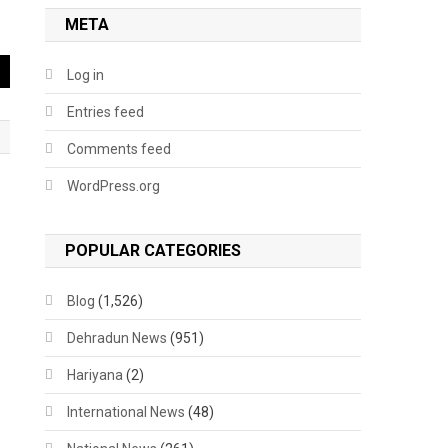
META
Log in
Entries feed
Comments feed
WordPress.org
POPULAR CATEGORIES
Blog
(1,526)
Dehradun News
(951)
Hariyana
(2)
International News
(48)