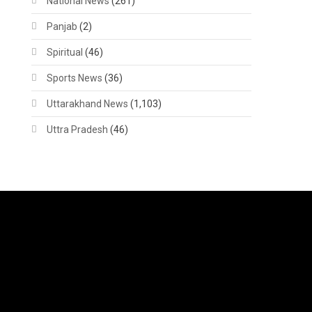
National News
(261)
Panjab
(2)
Spiritual
(46)
Sports News
(36)
Uttarakhand News
(1,103)
Uttra Pradesh
(46)