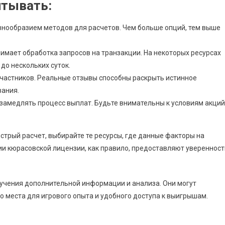
итывать:
нообразием методов для расчетов. Чем больше опций, тем выше
нимает обработка запросов на транзакции. На некоторых ресурсах
до нескольких суток.
участников. Реальные отзывы способны раскрыть истинное
вания.
замедлять процесс выплат. Будьте внимательны к условиям акций
стрый расчет, выбирайте те ресурсы, где данные факторы на
и кюрасовской лицензии, как правило, предоставляют уверенност
учения дополнительной информации и анализа. Они могут
 места для игрового опыта и удобного доступа к выигрышам.