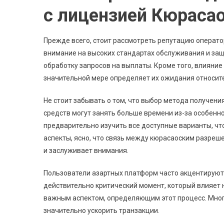
с лицензией Кюрасао
Прежде всего, стоит рассмотреть репутацию операто
внимание на высоких стандартах обслуживания и з
обработку запросов на выплаты. Кроме того, влияни
значительной мере определяет их ожидания относит
Не стоит забывать о том, что выбор метода получен
средств могут занять больше времени из-за особен
предварительно изучить все доступные варианты, что
аспекты, ясно, что связь между кюрасаоским разре
и заслуживает внимания.
Пользователи азартных платформ часто акцентируют 
действительно критический момент, который влияет 
важным аспектом, определяющим этот процесс. Многи
значительно ускорить транзакции.