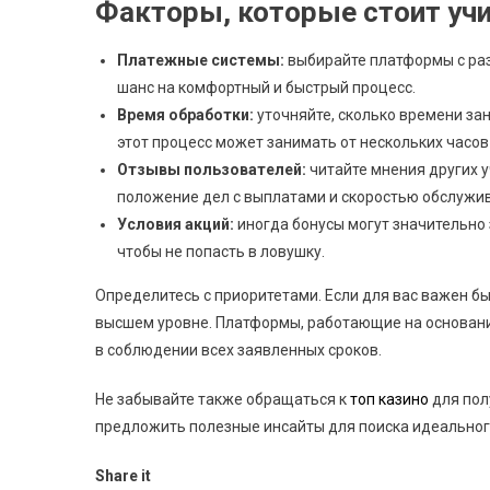
Факторы, которые стоит уч
Платежные системы:
выбирайте платформы с раз
шанс на комфортный и быстрый процесс.
Время обработки:
уточняйте, сколько времени за
этот процесс может занимать от нескольких часов 
Отзывы пользователей:
читайте мнения других 
положение дел с выплатами и скоростью обслужи
Условия акций:
иногда бонусы могут значительно 
чтобы не попасть в ловушку.
Определитесь с приоритетами. Если для вас важен бы
высшем уровне. Платформы, работающие на основани
в соблюдении всех заявленных сроков.
Не забывайте также обращаться к
топ казино
для пол
предложить полезные инсайты для поиска идеального
Share it