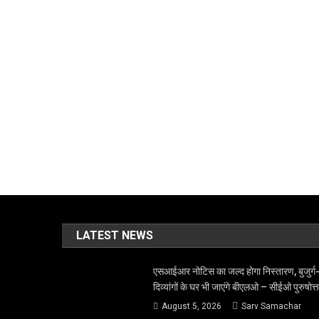
LATEST NEWS
एसआईआर नोटिस का जल्द होगा निस्तारण, बुजुर्ग
दिव्यांगों के घर भी जाएंगे बीएलओ – सीईओ पुरुषोत्
August 5, 2026
Sarv Samachar