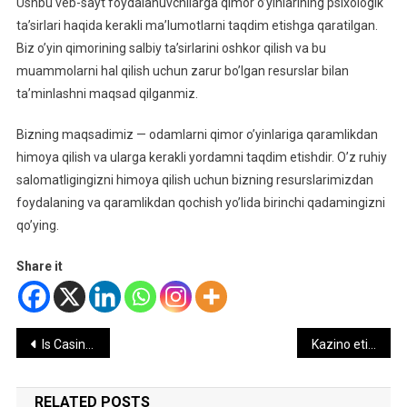
Ushbu veb-sayt foydalanuvchilarga qimor o’yinlarining psixologik
ta’sirlari haqida kerakli ma’lumotlarni taqdim etishga qaratilgan.
Biz o’yin qimorining salbiy ta’sirlarini oshkor qilish va bu
muammolarni hal qilish uchun zarur bo’lgan resurslar bilan
ta’minlashni maqsad qilganmiz.
Bizning maqsadimiz — odamlarni qimor o’yinlariga qaramlikdan
himoya qilish va ularga kerakli yordamni taqdim etishdir. O’z ruhiy
salomatligingizni himoya qilish uchun bizning resurslarimizdan
foydalaning va qaramlikdan qochish yo’lida birinchi qadamingizni
qo’ying.
Share it
Post
Is CasinoWays Casino Safe and Legitimate?
Kazino etiketi Uğurlu oyun üçün əhəmiyyətli qaydalar
navigation
RELATED POSTS