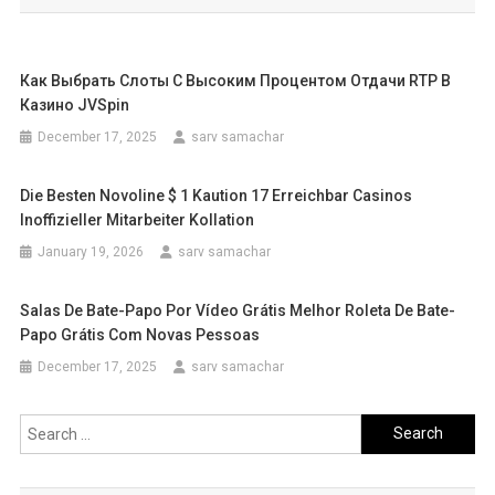
Как Выбрать Слоты С Высоким Процентом Отдачи RTP В
Казино JVSpin
December 17, 2025
sarv samachar
Die Besten Novoline $ 1 Kaution 17 Erreichbar Casinos
Inoffizieller Mitarbeiter Kollation
January 19, 2026
sarv samachar
Salas De Bate-Papo Por Vídeo Grátis Melhor Roleta De Bate-
Papo Grátis Com Novas Pessoas
December 17, 2025
sarv samachar
Search
for: