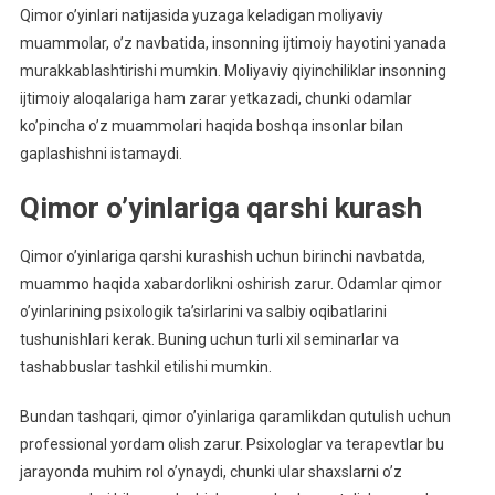
Qimor o’yinlari natijasida yuzaga keladigan moliyaviy
muammolar, o’z navbatida, insonning ijtimoiy hayotini yanada
murakkablashtirishi mumkin. Moliyaviy qiyinchiliklar insonning
ijtimoiy aloqalariga ham zarar yetkazadi, chunki odamlar
ko’pincha o’z muammolari haqida boshqa insonlar bilan
gaplashishni istamaydi.
Qimor o’yinlariga qarshi kurash
Qimor o’yinlariga qarshi kurashish uchun birinchi navbatda,
muammo haqida xabardorlikni oshirish zarur. Odamlar qimor
o’yinlarining psixologik ta’sirlarini va salbiy oqibatlarini
tushunishlari kerak. Buning uchun turli xil seminarlar va
tashabbuslar tashkil etilishi mumkin.
Bundan tashqari, qimor o’yinlariga qaramlikdan qutulish uchun
professional yordam olish zarur. Psixologlar va terapevtlar bu
jarayonda muhim rol o’ynaydi, chunki ular shaxslarni o’z