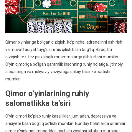
Qimor o’yinlariga bo’lgan qiziqish, ko’pincha, adrenalinni oshirish
va muvaffaqiyat tuyg’usini his qilish bilan bog’liq. Biroq, bu
qiziqish tez-tez psixologik muammolarga olib kelishi mumkin.
O’yin qimoriga bo’lgan qaramlik insonning ruhiy holatiga, ijtimoiy
aloqalariga va moliyaviy vaziyatiga salbiy ta’sir ko’rsatishi
mumkin.
Qimor o’yinlarining ruhiy
salomatlikka ta’siri
O’yin qimori ko’plab ruhiy kasalliklar, jumladan, depressiya va
ansiyete bilan bog’liq bo’lishi mumkin. Bunday holatlarda odamlar
qimor o’yinlariga muqaddas qochish vositasi sifatida murojaat