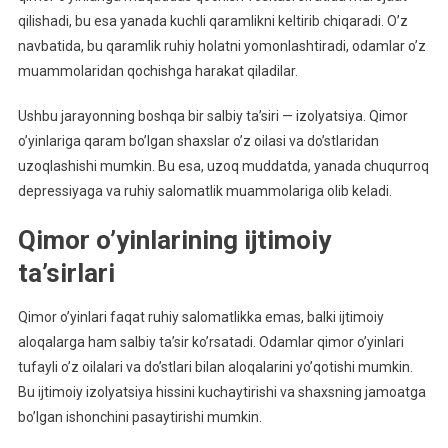
qilishadi, bu esa yanada kuchli qaramlikni keltirib chiqaradi. O’z
navbatida, bu qaramlik ruhiy holatni yomonlashtiradi, odamlar o’z
muammolaridan qochishga harakat qiladilar.
Ushbu jarayonning boshqa bir salbiy ta’siri — izolyatsiya. Qimor
o’yinlariga qaram bo’lgan shaxslar o’z oilasi va do’stlaridan
uzoqlashishi mumkin. Bu esa, uzoq muddatda, yanada chuqurroq
depressiyaga va ruhiy salomatlik muammolariga olib keladi.
Qimor o’yinlarining ijtimoiy
ta’sirlari
Qimor o’yinlari faqat ruhiy salomatlikka emas, balki ijtimoiy
aloqalarga ham salbiy ta’sir ko’rsatadi. Odamlar qimor o’yinlari
tufayli o’z oilalari va do’stlari bilan aloqalarini yo’qotishi mumkin.
Bu ijtimoiy izolyatsiya hissini kuchaytirishi va shaxsning jamoatga
bo’lgan ishonchini pasaytirishi mumkin.