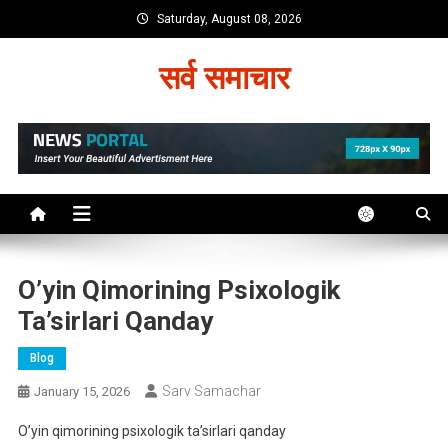
Skip
Saturday, August 08, 2026
to
content
सर्व समाचार
O’yin Qimorining Psixologik
Ta’sirlari Qanday
Blog
Sarv Samachar
January 15, 2026
O’yin qimorining psixologik ta’sirlari qanday