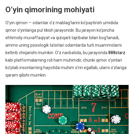
O’yin qimorining mohiyati
O’yin qimori — odamlar o’z mablag’larini ko’paytirish umidida
qimor o’yinlariga pul tikish jarayonidir. Bu jarayon ko’pincha
ehtimoliy muvaffaqiyat va qiziqarli tajribalar bilan bog’lanadi,
ammo uning psixologik ta’sirlari odamlarda turli muammolarni
keltirib chiqarishi mumkin. O’z navbatida, bu jarayonda
888starz
kabi platformalarning roli ham muhimdir, chunki qimor o’yinlari
ko’plab insonlarning hayotida muhim o’rin egallab, ularni o’zlariga
qaram qilishi mumkin.