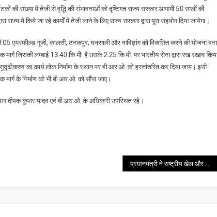
ं पर्यटकों की संख्या में तेजी से वृद्धि की संभावनाओं को दृष्टिगत राज्य सरकार आगामी 50 सालों की
बी.आर.ओ
रा राज्य में किये जा रहे कार्यों में तेजी लाने के लिए राज्य सरकार द्वारा पूरा सहयोग दिया जायेगा।
के
महानिदेशक
 में 05 एयरफील्ड गूंजी, कालसी, टनकपुर, घनसाली और नाविढ़ांग को विकसित करने की योजना बन
लेफ्टिनेंट
जनरल
ड़क मार्ग जिसकी लम्बाई 13.40 कि.मी. है उसके 2.25 कि.मी. पर भारतीय सेना द्वारा रख रखाव किय
रघु
वं सुदृढ़ीकरण का कार्य लोक निर्माण के स्थान पर बी.आर.ओ. को हस्तांतरित कर दिया जाय। इसी
श्रीनिवासन
 मार्ग के निर्माण को भी बी.आर.ओ. को सौंपा जाए।
ने
की
भाग दीपक कुमार यादव एवं बी.आर.ओ. के अधिकारी उपस्थित रहे।
मुलाकात
प्रधानमंत्री ने राष्ट्रीय खेल और साहसिक पुरस्कार 2023 के विजेताओं को बधाई दी