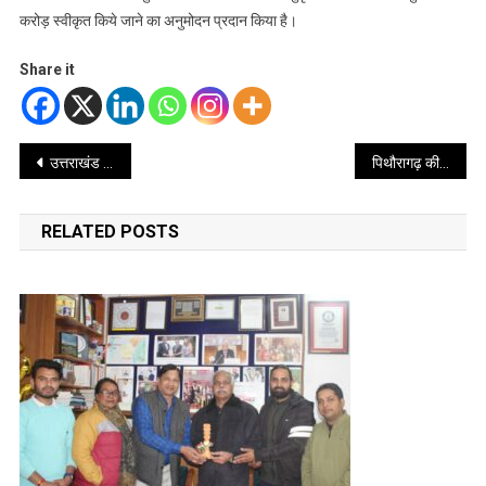
करोड़ स्वीकृत किये जाने का अनुमोदन प्रदान किया है।
Share it
Post
उत्तराखंड में नवीन आपराधिक कानूनों का शत-प्रतिशत अनुपालन सुनिश्चित करने के निर्देश – सचिव शैलेश बगोली
पिथौरागढ़ की मानसी कापड़ी बनीं युवा उद्यमिता की नई पहचान
navigation
RELATED POSTS