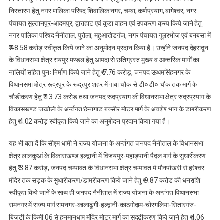
निस्तारण हेतु नगर पालिका परिषद शिवालिक नगर, चम्बा, कर्णप्रयाग, बागेश्वर, नगर
पंचायत सुल्तानपुर-आदमपुर, द्वाराहाट एवं कूडा वाहन एवं उपकरण क्रय किये जाने हेतु
नगर पालिका परिषद नैनीताल, पुरोला, महुआखेडगंज, नगर पंचायत गूलरभोज एवं बनबसा में
₹ 48.58 करोड़ स्वीकृत किये जाने का अनुमोदन प्रदान किया है। उन्होंने जनपद देहरादून
के विधानसभा क्षेत्र रायपुर मण्डल हेतु आपदा से छतिग्रस्त मुख्य व आन्तरिक मार्गों का
नालियों सहित पुनः निर्माण किये जाने हेतु ₹ 7.76 करोड़, जनपद ऊधमसिंहनगर के
विधानसभा क्षेत्र रूद्रपुर के रूद्रपुर शहर में गाबा चौक से डी०डी० चौक तक मार्ग के
चौडीकरण हेतु ₹ 13.73 करोड़ तथा जनपद रूदप्रयाग की विधानसभा क्षेत्र रुद्रप्रयाग के
विकासखण्ड जखोली के अर्न्तगत छेनागाड बक्सीर मोटर मार्ग के अवशेष भाग के डामरीकरण
हेतु ₹ 4.02 करोड़ स्वीकृत किये जाने का अनुमोदन प्रदान किया गया है।
यह भी बता दें कि सीएम धामी ने राज्य योजना के अर्न्तगत जनपद नैनीताल के विधानसभा
क्षेत्र लालकुआं के विकासखण्ड हल्द्वानी में विजयपुर-पहाड़पानी पैदल मार्ग के सुधारीकरण
हेतु ₹ 3.87 करोड़, जनपद चम्पावत के विधानसभा क्षेत्र चम्पावत में मौनपोखरी से हरेश्वर
मंदिर तक सड़क के सुधारीकरण/डामरीकरण किये जाने हेतु ₹ 9.87 करोड की धनराशि
स्वीकृत किये जानें के साथ ही जनपद नैनीताल में राज्य योजना के अर्न्तगत विधानसभा
रामनगर में राज्य मार्ग रामनगर-कालाढूंगी-हल्द्वानी-काठगोदाम-चोरगलिया-सितारगंज-
बिजटी के किमी 06 से हनुमानधाम मंदिर मोटर मार्ग का सुदृढीकरण किये जाने हेतु ₹ 4.06