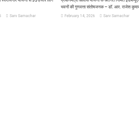
ीएम स्वरोजगार योजना से 35 हजार लोग
प्रधानमंत्री आवास योजना के अंतर्गत निर्मित ईडब्ल्यू
भवनों की गुणवत्ता संतोषजनक – डॉ. आर. राजेश कुमा
5
Sarv Samachar
February 14, 2026
Sarv Samachar