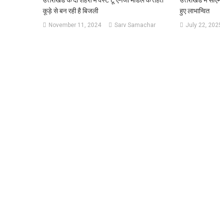
उत्तराखंड के दो शहरों में वेस्ट टू एनर्जी मॉडल के तहत
उत्तराखंड में स
कूड़े से बन रही है बिजली
हुए लाभान्वित
November 11, 2024
Sarv Samachar
July 22, 202