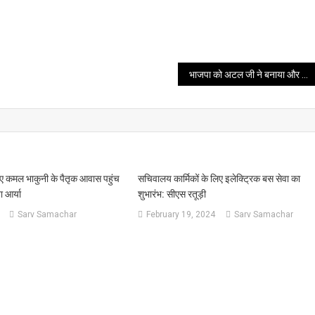
भाजपा को अटल जी ने बनाया और अब पीएम मोदी उसे संवार रहे हैं – अमित शाह
हुए कमल भाकुनी के पैतृक आवास पहुंच
सचिवालय कार्मिकों के लिए इलेक्ट्रिक बस सेवा का
ा आर्या
शुभारंभ: सीएस रतूड़ी
Sarv Samachar
February 19, 2024
Sarv Samachar