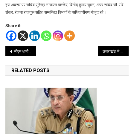
इस अवसर पर सचिव सुरेन्द्र नारायण पाण्डेय, विनोद कुमार सुमन, अपर सचिव सी. रवि
शंकर, रंजना राजगुरू सहित सम्बन्धित विभागों के अधिकारीगण मौजूद रहे।
Share it
Post
सीएम धामी ने जल संरक्षण में अपना योगदान देने के लिए प्रदेशवासियों को किया अह्वाहन
उत्तराखंड में बिजली के मीटर दो साल के भीतर प्री-पेड से आच्छादित कर दिया जायेगा – एसीएस बर्द्धन
navigation
RELATED POSTS