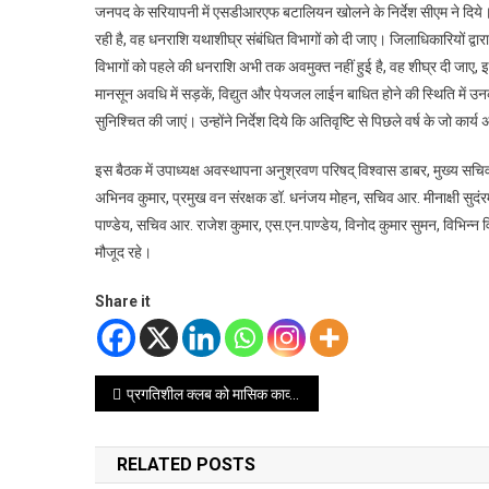
जनपद के सरियापनी में एसडीआरएफ बटालियन खोलने के निर्देश सीएम ने दिये। उन्
रही है, वह धनराशि यथाशीघ्र संबंधित विभागों को दी जाए। जिलाधिकारियों द्वारा
विभागों को पहले की धनराशि अभी तक अवमुक्त नहीं हुई है, वह शीघ्र दी जाए, इस क
मानसून अवधि में सड़कें, विद्युत और पेयजल लाईन बाधित होने की स्थिति में उ
सुनिश्चित की जाएं। उन्होंने निर्देश दिये कि अतिवृष्टि से पिछले वर्ष के जो कार्य
इस बैठक में उपाध्यक्ष अवस्थापना अनुश्रवण परिषद् विश्वास डाबर, मुख्य सचिव
अभिनव कुमार, प्रमुख वन संरक्षक डॉ. धनंजय मोहन, सचिव आर. मीनाक्षी सुदंरम
पाण्डेय, सचिव आर. राजेश कुमार, एस.एन.पाण्डेय, विनोद कुमार सुमन, विभिन्न 
मौजूद रहे।
Share it
Post
प्रगतिशील क्लब को मासिक काव्य गोष्ठी में कवियों ने दी पर्यावरण संरक्षण पर जोर
navigation
RELATED POSTS