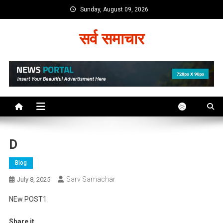
Skip
Sunday, August 09, 2026
to
content
सर्व समाचार
D
Blog
Sarv Samachar
July 8, 2025
NEw POST1
Share it