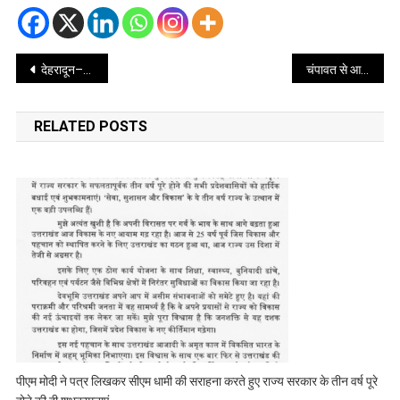
Post
देहरादून–मसूरी रोपवे परियोजना में हो रही देरी पर संज्ञान लेते हुए सीएस बर्द्धन ने जताई नाराजगी, दिए सख्त निर्देश
चंपावत से आए होलियारों ने सीएम आवास पहुंच कर सीएम धामी से कि मुलाकात, होली की शुभकामनाएं भी दी
navigation
RELATED POSTS
पीएम मोदी ने पत्र लिखकर सीएम धामी की सराहना करते हुए राज्य सरकार के तीन वर्ष पूरे