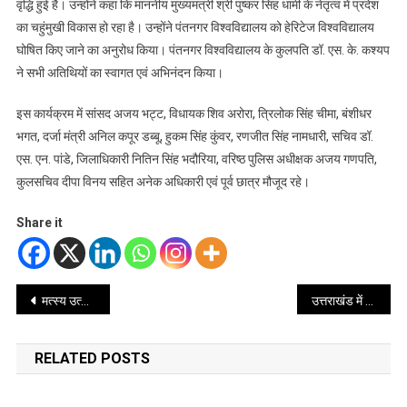
वृद्धि हुई है। उन्होंने कहा कि माननीय मुख्यमंत्री श्री पुष्कर सिंह धामी के नेतृत्व में प्रदेश
का चहुंमुखी विकास हो रहा है। उन्होंने पंतनगर विश्वविद्यालय को हेरिटेज विश्वविद्यालय
घोषित किए जाने का अनुरोध किया। पंतनगर विश्वविद्यालय के कुलपति डॉ. एस. के. कश्यप
ने सभी अतिथियों का स्वागत एवं अभिनंदन किया।
इस कार्यक्रम में सांसद अजय भट्ट, विधायक शिव अरोरा, त्रिलोक सिंह चीमा, बंशीधर
भगत, दर्जा मंत्री अनिल कपूर डब्बू, हुकम सिंह कुंवर, रणजीत सिंह नामधारी, सचिव डॉ.
एस. एन. पांडे, जिलाधिकारी नितिन सिंह भदौरिया, वरिष्ठ पुलिस अधीक्षक अजय गणपति,
कुलसचिव दीपा विनय सहित अनेक अधिकारी एवं पूर्व छात्र मौजूद रहे।
Share it
Post
मत्स्य उत्पादन में उत्तराखंड की ऐतिहासिक छलांग, पहली बार हुआ रेनबो ट्राउट का निर्यात
उत्तराखंड में एसआईआर में 92% से अधिक डिजिटाईजेशन का कार्य पूर्ण – सीईओ पुरुषोत्तम
navigation
RELATED POSTS